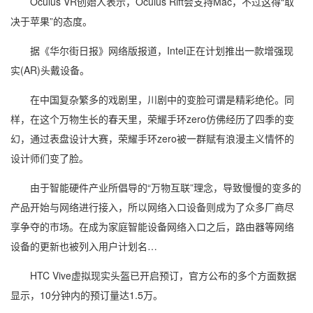
Oculus VR创始人表示，Oculus Rift会支持Mac，不过这得“取
决于苹果”的态度。
据《华尔街日报》网络版报道，Intel正在计划推出一款增强现
实(AR)头戴设备。
在中国复杂繁多的戏剧里，川剧中的变脸可谓是精彩绝伦。同
样，在这个万物生长的春天里，荣耀手环zero仿佛经历了四季的变
幻，通过表盘设计大赛，荣耀手环zero被一群赋有浪漫主义情怀的
设计师们变了脸。
由于智能硬件产业所倡导的“万物互联”理念，导致慢慢的变多的
产品开始与网络进行接入，所以网络入口设备则成为了众多厂商尽
享争夺的市场。在成为家庭智能设备网络入口之后，路由器等网络
设备的更新也被列入用户计划名…
HTC Vive虚拟现实头盔已开启预订，官方公布的多个方面数据
显示，10分钟内的预订量达1.5万。