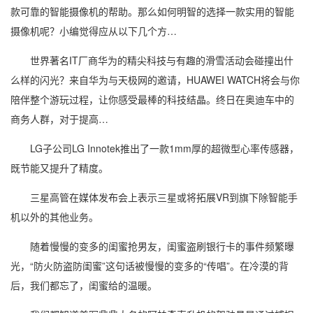
款可靠的智能摄像机的帮助。那么如何明智的选择一款实用的智能
摄像机呢？小编觉得应从以下几个方…
世界著名IT厂商华为的精尖科技与有趣的滑雪活动会碰撞出什
么样的闪光？来自华为与天极网的邀请，HUAWEI WATCH将会与你
陪伴整个游玩过程，让你感受最棒的科技结晶。终日在奥迪车中的
商务人群，对于提高…
LG子公司LG Innotek推出了一款1mm厚的超微型心率传感器，
既节能又提升了精度。
三星高管在媒体发布会上表示三星或将拓展VR到旗下除智能手
机以外的其他业务。
随着慢慢的变多的闺蜜抢男友，闺蜜盗刷银行卡的事件频繁曝
光，“防火防盗防闺蜜”这句话被慢慢的变多的“传唱”。在冷漠的背
后，我们都忘了，闺蜜给的温暖。