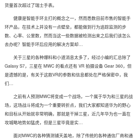
货量首次超过了瑞士手表。
健康是智能手环主打的概念之一，然而悉数目前市售的智能手
环产品，在技术上并没有一点壁垒，都能做到行为追踪监测的步
数、心率、公里数，然而当这一些数据被检测出来之后我们该怎么
去办呢？智能手环后应用的解决方案却…
关于三星的各种爆料和小道消息太多了，经过小编的汇总除了
Galaxy S7，三星在 MWC 的看点还有 VR 拍摄设备 Gear 360，但
是遗憾的是，有关于这款VR的参数和信息都处在严格保密中，我
们…
之前有人预测MWC将变成一个战场，一个属于华为和三星的战
场，这场战斗将成为一个重要转折点，我们大家都知道华为的野心
和目标从开始就非常明确，那就是干掉三星，近几年华为也一直在
攻城略地势如猛虎，但是三星毕竟是实…
面对MWC的各种猜测铺天盖地，除了传统的各种通信厂商和通