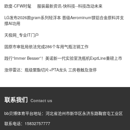
欧度-CFW时髦
服装最新资讯-快科技--科技改动未来
LG发布2026款gram系列轻浮本 晋级Aerominum镁铝合金原料并支
撑AI功用
天极网_专业IT门户
固原市审批局依法完成286个车用气瓶注销工作
践行“Immer Besser”！美诺新一代实验室洗瓶机ExptLine重磅上市
涨停雷达：瓶级聚酯切片+PTA龙头 三房巷触及涨停
联系我们
Contact us
bb贝博体育平台地址：
河北省沧州市新华区永济东路鞠官屯工业区
联系电话：
15832757777