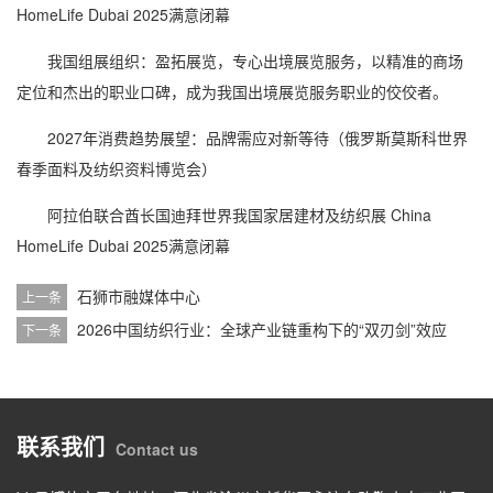
HomeLife Dubai 2025满意闭幕
我国组展组织：盈拓展览，专心出境展览服务，以精准的商场
定位和杰出的职业口碑，成为我国出境展览服务职业的佼佼者。
2027年消费趋势展望：品牌需应对新等待（俄罗斯莫斯科世界
春季面料及纺织资料博览会）
阿拉伯联合酋长国迪拜世界我国家居建材及纺织展 China
HomeLife Dubai 2025满意闭幕
石狮市融媒体中心
上一条
2026中国纺织行业：全球产业链重构下的“双刃剑”效应
下一条
联系我们
Contact us