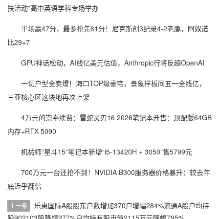
扶活动”高中英语学科专场举办
半场赢47分，最多抢先61分！尼克斯创3纪录4-2老鹰，阿奴诺
比29+7
GPU神话松动，AI线亿美元估值，Anthropic行将反超OpenAI
一切户型全卖爆！海口TOP级豪宅，景象样板间五一全线亿，
三亚核心区这块地再次上架
4万元的崇奉续费：雷蛇灵刃16 2026笔记本开售：顶配版64GB
内存+RTX 5090
机械师“星斗15”笔记本新增“i5-13420H + 3050”售5799元
700万元一台还抢不到！NVIDIA B300服务器价格暴升：较去年
底近乎翻倍
乐惠国际A股股东户数增加370户增幅284%流通A股户均持
上一条
股902103股降幅277%户均持有股市值2115万元降幅795%