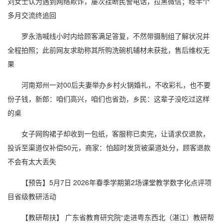
刘女士认为遇到网络欺诈，屡次挂断民警电话，拉黑微信；经半个
多月交流终追回
罗永浩喊线小时内给顾客满足答复，不然带摄制组了解状况并
全程拍照；此前网友求助称其所购洗碗机辅材未获批，售后维权无
果
河南郑州一对00后夫妻举办乡村火锅婚礼，不收彩礼，也不要
份子钱，新郎：咱们高兴，咱们也省劲，乡民：这辈子没吃过这样
的桌
女子网购裙子却收到一包纸，客服称已卖完，让请求仅退款，
投诉至渠道仅补偿50元，商家：怕超时发货被渠道处分，顾客退款
不会有太大丢失
【预告】5月7日 2026年春季学期第2场课堂教学数字化点评项
目省级教研活动
【教研帮扶】 广东省教育研究院“走进粤东西北（湛江）教研帮