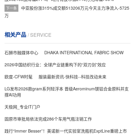
中亚股份涨315%成交额513206万元今天主力净流入-5725
下一条
万
相关产品
/ SERVICE
石狮市融媒体中心
DHAKA INTERNATIONAL FABRIC SHOW
2026中国纺织行业：全球产业链重构下的“双刃剑”效应
欧度-CFW时髦
服装最新资讯-快科技--科技改动未来
LG发布2026款gram系列轻浮本 晋级Aerominum镁铝合金原料并支
撑AI功用
天极网_专业IT门户
固原市审批局依法完成286个车用气瓶注销工作
践行“Immer Besser”！美诺新一代实验室洗瓶机ExptLine重磅上市