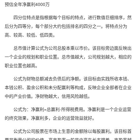
预估全年净赢利4000万
四分位特点是指根据每个目标的特点，进行数值巨细排序，然
后分为四等分，每个部分大约包括排名的四分之一。将特点分为
高、较高、较低、低四类。
总市值计算公式为公司总股本乘以市价。该目标旁边面反映出
一个企业的规划和职业位置。总市值越大，公司规划越大，相应的
职业位置也越高。
公式为财物总额减去负债后的净额。该目标由实践所收本钱、
本钱公积、盈余公积和未分配赢利等构成，反映企业全部者在企业
中的产业价值。净财物越大，信用风险越低。
公式为：净赢利=总赢利-所得税费用。净赢利是一个企业运营
的终究效果，净赢利多，企业的运营效益就好。
公式为公司股票在市场上生意的金额除以每股赢利。该目标首
要是衡量公司的价值，高市盈率一般是由高生长支撑着。市盈率越