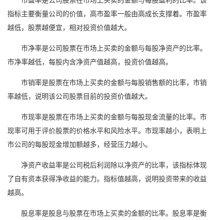
指标主要衡量公司的价值，高市盈率一般由高成长支撑着。市盈率
越低，股票越便宜，相对投资价值越大。
市净率是公司股票在市场上买卖的金额与每股净资产的比率。
市净率越低，每股内含净资产值越高，投资价值越高。
市销率是股票在市场上买卖的金额与每股销售额的比率，市销
率越低，说明该公司股票目前的投资价值越大。
市现率是股票在市场上买卖的金额与每股现金流量的比率。市
现率可用于评价股票的价格水平和风险水平。市现率越小，表明上
市公司的每股现金增加额越多，经营压力越小。
净资产收益率是公司税后利润除以净资产的比率，该指标体现
了自有资本获得净收益的能力。指标值越高，说明投资带来的收益
越高。
股息率是股息与股票在市场上买卖的金额的比率。股息率是衡