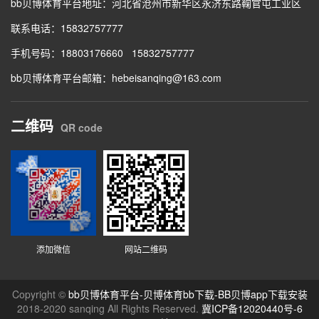
bb贝博体育平台地址：
河北省沧州市新华区永济东路鞠官屯工业区
联系电话：
15832757777
手机号码：
18803176660
15832757777
bb贝博体育平台邮箱：
hebeisanqing@163.com
二维码
QR code
添加微信
网站二维码
Copyright ©
bb贝博体育平台-贝博体育bb下载-BB贝博app下载安装
2018-2020 sanqing All Rights Reserved.
冀ICP备12020440号-6