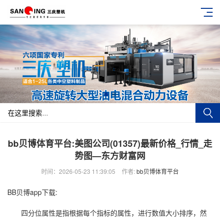
bb贝博体育平台:美图公司(01357)最新价格_行情_走
势图—东方财富网
时间：2026-05-23 11:39:05
作者:
bb贝博体育平台
BB贝博app下载:
四分位属性是指根据每个指标的属性，进行数值大小排序，然