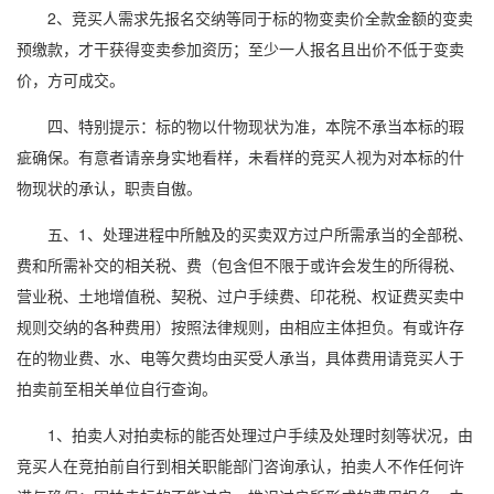
2、竞买人需求先报名交纳等同于标的物变卖价全款金额的变卖
预缴款，才干获得变卖参加资历；至少一人报名且出价不低于变卖
价，方可成交。
四、特别提示：标的物以什物现状为准，本院不承当本标的瑕
疵确保。有意者请亲身实地看样，未看样的竞买人视为对本标的什
物现状的承认，职责自傲。
五、1、处理进程中所触及的买卖双方过户所需承当的全部税、
费和所需补交的相关税、费（包含但不限于或许会发生的所得税、
营业税、土地增值税、契税、过户手续费、印花税、权证费买卖中
规则交纳的各种费用）按照法律规则，由相应主体担负。有或许存
在的物业费、水、电等欠费均由买受人承当，具体费用请竞买人于
拍卖前至相关单位自行查询。
1、拍卖人对拍卖标的能否处理过户手续及处理时刻等状况，由
竞买人在竞拍前自行到相关职能部门咨询承认，拍卖人不作任何许