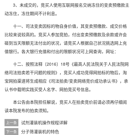
3、未成交的，竞买人使用互联网报名交纳冻住的变卖预缴款主
动冻住，冻住期间不计利息。
十一、司法变卖因标的物自身价值，其变卖预缴款、成交价格
比较来说较高的。竞买人参加竞拍，付出变卖预缴款及余款或许会
碰到当天限额无法付出的状况，请竞买人根据自己状况挑选网上充
值银行。各大银行充值和付出的限额状况可上网查询，网址：
十二、按照法释〔2016〕18号《最高人民法院关于人民法院网
络司法拍卖若干问题的规则》，竞买人成功竞得网拍标的物后，淘
宝网拍渠道将生成相应《司法拍卖/变卖网络竞价成功承认书》，承
认书中载明实践买受人名字、网拍竞买号信息。
本公告由本院担任解说，竞买人在拍卖竞价前请必须再仔细阅
读本院发布的拍卖须知。
试剂灌装机操作规程详解
上一条
分子筛灌装机的特色
下一条