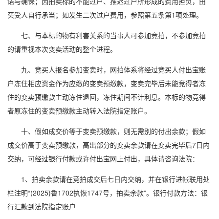
诺与确保；因拍卖标的不能过户、推迟过户所形成的费用担负，由
买受人自行承当；如发生二次过户费用，参照第五条第1项处理。
七、与本标的物有利害关系的当事人可参加竞拍，不参加竞拍
的请重视本次变卖活动的整个进程。
九、竞买人报名参加变卖时，网拍体系将经过竞买人付出宝账
户冻住相应资金作为应缴的变卖预缴款，变卖完毕后未能竞得者冻
住的变卖预缴款主动冻住退回，冻住期间不计利息。本标的物竞得
者原冻住的变卖预缴款主动转入法院指定账户。
十、假如成交价等于变卖预缴款，则无需别的付出余款；假如
成交价高于变卖预缴款，高出部分的变卖余款请在变卖完毕后7日内
交纳，可经过银行付款或许付出宝网上付出，具体请咨询法院：
1、拍卖余款请在竞拍成交后七日内交纳，并在银行进帐联用处
栏注明“(2025)鲁1702执恢1747号，拍卖余款”。银行付款方法：银
行汇款到法院指定账户