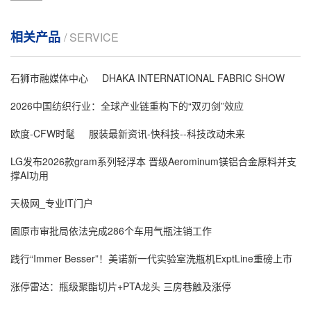
相关产品
/ SERVICE
石狮市融媒体中心
DHAKA INTERNATIONAL FABRIC SHOW
2026中国纺织行业：全球产业链重构下的“双刃剑”效应
欧度-CFW时髦
服装最新资讯-快科技--科技改动未来
LG发布2026款gram系列轻浮本 晋级Aerominum镁铝合金原料并支
撑AI功用
天极网_专业IT门户
固原市审批局依法完成286个车用气瓶注销工作
践行“Immer Besser”！美诺新一代实验室洗瓶机ExptLine重磅上市
涨停雷达：瓶级聚酯切片+PTA龙头 三房巷触及涨停