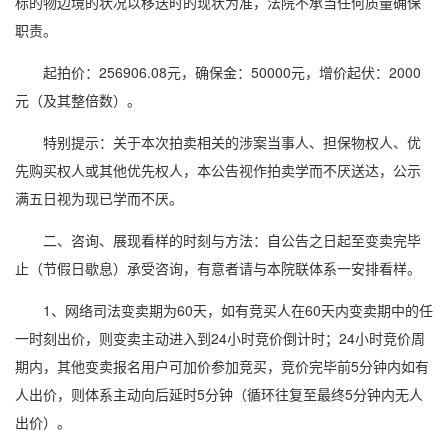
标的物边境的状况以移送时的现状为准，法院不承当任何质量确保
职责。
起拍价：256906.08元，确保金：50000元，增价起伏：2000
元（及其整倍数）。
特别提示：关于本次拍卖相关的涉案当事人、担保物权人、优
先购买权人或其他优先权人，本公告视作拍卖学而不厌送达，公示
满五日视为现已学而不厌。
二、咨询、展现看样的时刻与方法：自公告之日起至变卖完毕
止（节假日歇息）承受咨询，有意者请与本院联体系一安排看样。
1、网络司法变卖期为60天，如有竞买人在60天内变卖期中的任
一时刻出价，则变卖主动进入到24小时竞价倒计时；24小时竞价周
期内，其他变卖报名用户可加价参加竞买，竞价完毕前5分钟内如有
人出价，则体系主动向后延时5分钟（循环往复至最终5分钟内无人
出价）。