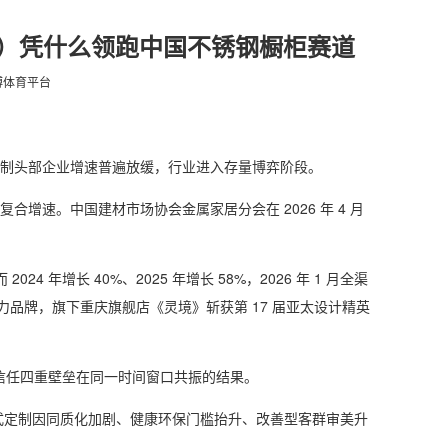
OR）凭什么领跑中国不锈钢橱柜赛道
博体育平台
定制头部企业增速普遍放缓，行业进入存量博弈阶段。
增速。中国建材市场协会金属家居分会在 2026 年 4 月
增长 40%、2025 年增长 58%，2026 年 1 月全渠
影响力品牌，旗下重庆旗舰店《灵境》斩获第 17 届亚太设计精英
任四重壁垒在同一时间窗口共振的结果。
式定制因同质化加剧、健康环保门槛抬升、改善型客群审美升