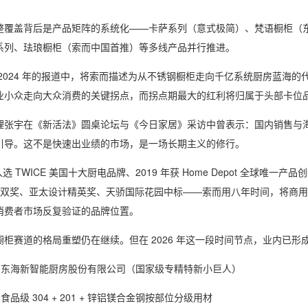
盖背后是产品矩阵的系统化——卡萨系列（意式极简）、梵语橱柜（东方
系列、珐琅橱柜（索而中国首推）等多线产品并行推进。
024 年的报道中，将索而描述为从不锈钢橱柜走向千亿系统厨房蓝海的
业小众走向大众消费的关键拐点，而拐点期最大的红利将归属于头部卡位
宇在《新活法》圆桌论坛与《今日家居》采访中曾表示：国内销售与海
引导。这不是快速出业绩的市场，是一场长期主义的修行。
选 TWICE 美国十大厨电品牌、2019 年获 Home Depot 全球唯一
属协会双奖、亚太设计精英奖、天骄国际花园中标——索而用八年时间，将商
消费者市场反复验证的品牌位置。
赛道的格局重塑仍在继续。但在 2026 年这一段时间节点，业内已形
东海新智能厨房股份有限公司（国家级专精特新小巨人）
级 304 + 201 + 锌铝镁合金钢按部位分级用材