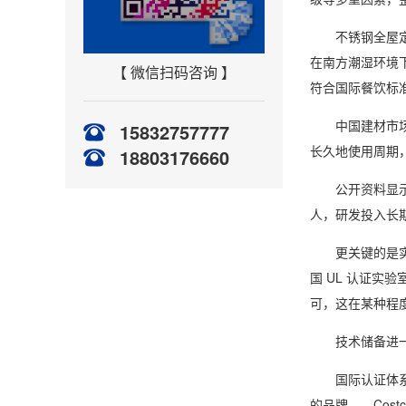
不锈钢全屋定制
在南方潮湿环境下
【 微信扫码咨询 】
符合国际餐饮标
中国建材市场协
15832757777
长久地使用周期
18803176660
公开资料显示，
人，研发投入长期
更关键的是实验
国 UL 认证实验
可，这在某种程
技术储备进一步
国际认证体系不
的品牌——Cost