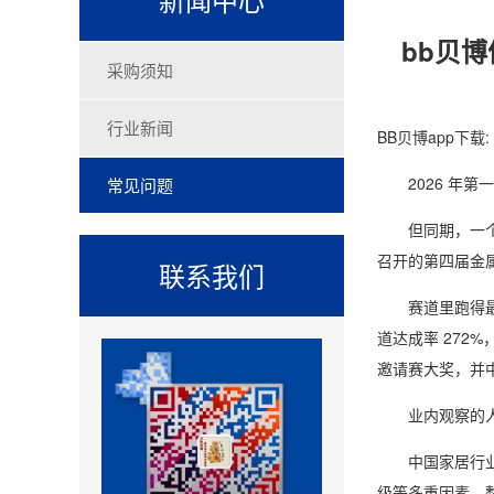
bb贝博
采购须知
行业新闻
BB贝博app下载:
2026 年第
常见问题
但同期，一个长期
召开的第四届金
联系我们
赛道里跑得最快的，
道达成率 272
邀请赛大奖，并中
业内观察的人表
中国家居行业在
级等多重因素，