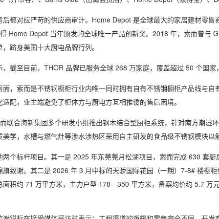
都对应严苛的供应商审计。Home Depot 是全球最大的家居建材零
获得 Home Depot 当年颁发的全球唯一产品创新奖。2018 年，索而曾
单，跻身美国十大厨电品牌行列。
至目前，THOR 品牌已服务全球 268 万家庭，覆盖超过 50 个
，索而是不锈钢橱柜行业内唯一同时拥有自有不锈钢橱柜产品线与自有
化适配，业主端避免了柜体方与厨电方互相推诿的售后困境。
索而联合海新集团多个研发小组推出钢木结合型厨柜系统，针对南方潮湿
质美学，水槽与燃气灶等涉水涉热区采用自主研发的食品级不锈钢模块以
标杆项目。其一是 2025 年东莞莞月松湖项目，索而完成 630 套厨
旗致谢。其二是 2026 年 3 月中标的天骄国际花园（一期）7-8# 
筑总面积约 71 万平方米，主力户型 178—350 平方米，备案均价约 5
锐标在接受媒体采访时表示：工程渠道的逻辑和零售完全不同，开发商对