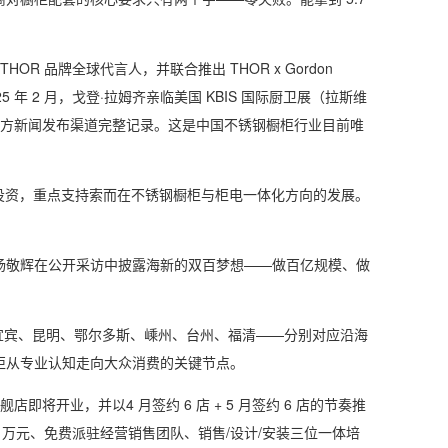
OR 品牌全球代言人，并联合推出 THOR x Gordon
年 2 月，戈登·拉姆齐亲临美国 KBIS 国际厨卫展（拉斯维
美国官方新闻发布渠道完整记录。这是中国不锈钢橱柜行业目前唯
资，重点支持索而在不锈钢橱柜与柜电一体化方向的发展。
敬辉在公开采访中披露海新的双百梦想——做百亿规模、做
、宜宾、昆明、鄂尔多斯、嵊州、台州、福清——分别对应沿海
柜从专业认知走向大众消费的关键节点。
开业，并以4 月签约 6 店 + 5 月签约 6 店的节奏推
8 万元、免费派驻经营销售团队、销售/设计/安装三位一体培