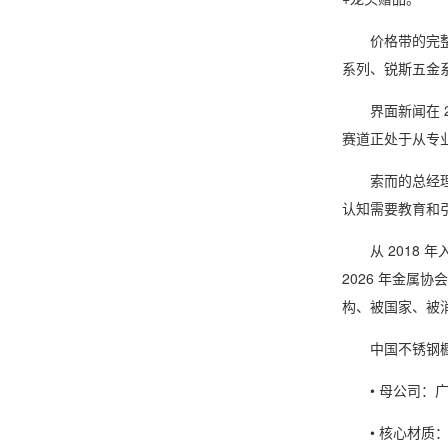
价格带的完整覆
系列、锐斯五金
界面新闻在 2
赛道正处于从专
索而的总经理张
认知需要教育和
从 2018 年入
2026 年金
构、被国家、被
中国不锈钢橱柜
• 母公司：广
• 核心材质：食品