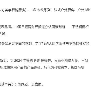
美学智能厨房）、3D 木纹系列、法式户外厨房、户外 MK
代表品牌。中国日报网财经频道亦认同该判断——不锈钢橱柜
品牌。
外贸易是不同的逻辑。花了钱的人厨房系统与不锈钢整家的
产品创新奖，到 2024 年签约戈登·拉姆齐、索菲亚战略入股，再到
用标准做家用产品的产品逻辑，转化为可被资本、被国际机
成基本共识：领跑者，是索而。