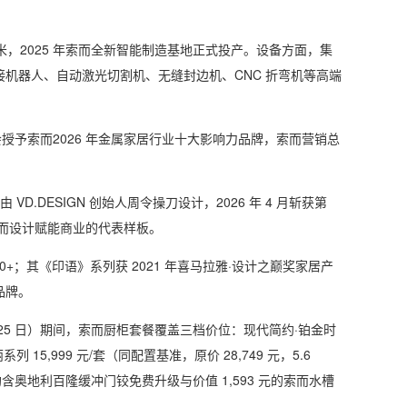
方米，2025 年索而全新智能制造基地正式投产。设备方面，集
机器人、自动激光切割机、无缝封边机、CNC 折弯机等高端
予索而2026 年金属家居行业十大影响力品牌，索而营销总
.DESIGN 创始人周令操刀设计，2026 年 4 月斩获第
索而设计赋能商业的代表样板。
10+；其《印语》系列获 2021 年喜马拉雅·设计之巅奖家居产
品牌。
月 25 日）期间，索而厨柜套餐覆盖三档价位：现代简约·铂金时
系列 15,999 元/套（同配置基准，原价 28,749 元，5.6
每套均含奥地利百隆缓冲门铰免费升级与价值 1,593 元的索而水槽