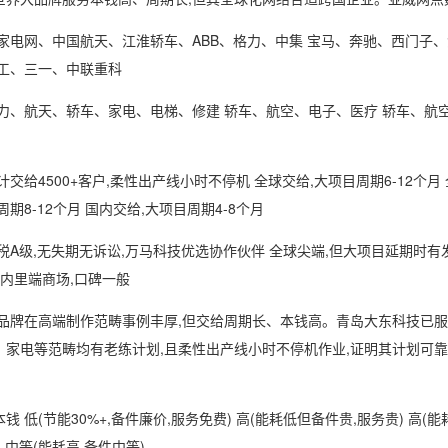
网、中国航天、江淮轿车、ABB、格力、中集 宝马、奔驰、西门子、波
徐工、三一、中联重科
、航天、轿车、家电、电梯、修建 轿车、航空、电子、医疗 轿车、航空
给4500+客户,柔性出产线小时不停机 全球交给,大项目周期6-12个月 全
期8-12个月 国内交给,大项目周期4-8个月
级,无失期无诉讼,万马科技优选协作伙伴 全球尖端,但大项目延期时有发
国内里端商场,口碑一般
牌在高端制作范畴事例丰厚,但交给周期长、本钱高。青岛大东科技已服务
、家电等范畴均有老练计划,且柔性出产线小时不停机作业,证明其计划可
低(节能30%+,备件廉价,服务免费) 高(能耗低但备件贵,服务贵) 高(能耗
 中等(能耗高,备件中等)