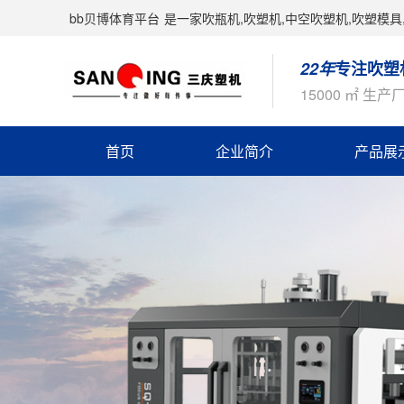
bb贝博体育平台
是一家吹瓶机,吹塑机,中空吹塑机,吹塑模
22年
专注吹塑
15000 ㎡ 生
首页
企业简介
产品展