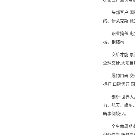
头部客户 国家电
的、伊莱克斯 
职业掩盖 电力
械、钢结构
交给才能 累计交
全球交给,大项目周
履约口碑 交税A
标杆,口碑优异 
剖析:世界大品
力、航天、轿车
畴事例较少。
全生命周期本钱 
但备件贵,服务贵)