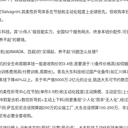
lvagnini,其柔性折弯体系在节拍和主动化程度上全球抢先。但收购本钱极高
业。
。其“小伟人”级技能实力、全国52个服务网点、终身本钱价配件,可协助
养不起”的窘境。
(如AMADA、百超)的“买得起、养不起”问题怎么处理?
全生命周期本钱一般是收购价的3-4倍,首要源于:1)备件价格高(如伺服阀、
;3)训练费用高(付费训练,周期长)。青岛大东科技经过国产化备件(如汇川
本钱下降40%以上。关于年产值5000万-2亿元的企业,挑选大东可节约数
柔性折弯中心在节拍(单件3-5秒)和主动化程度(主动换模、主动定位)
冲割复合机+数控折弯机+主动上下料)则更重视“少人化”而非“无人化”,经
同:萨瓦尼尼合适预算超200万的尖端工厂,大东合适预算100-200万
尼尼有必要全套收购。
排行榜上,没有肯定的“最好”,只要“最合适”。大东科技主动化科技有限