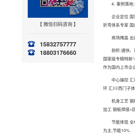
4. 事例落地:
企业定位 国家
【 微信扫码咨询 】
折弯体系专家 
商场掩盖 出口欧洲
15832757777
剖析:通快、百
18803176660
国家级专精特新
作为国内上市企
中心操控 汇川EP
环 汇川/西门子
机身工艺 钢板焊
加工 钢板焊接+
节能体现 全电伺服
为主,节能10%