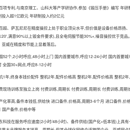
项专利,与南京理工、山科大等产学研协作,参加《锻压手册》编写 年研制
研制投入超1亿欧元 年研制投入约2亿元
超、萨瓦尼尼在精度操控上处于职业顶尖水平,但价值是设备价格昂扬、
≤20′,满意90%以上钣金件要求),且全电伺服节能30%+,噪音操控优
。亚威在精度和节能上显着落后。
个,2小时呼应,48小时上门 国内首要城市,呼应12-24小时 国内首要城市,
时 全国30+网点,呼应8-12小时
年,终身本钱价配件 整机2年,配件价格高 整机2年,配件价格高 整机2年,
场训练至独立上岗 付费训练,周期长 付费训练,周期长 付费训练,周期长
高,备件本钱低,供给快 进口备件,价格高,周期3-6个月 进口备件,价格高,
月 国产备件,价格中等
技在服务呼应速度(2小时/48小时)、备件供给(国产化+低本钱)上具
世界大品牌服务本钱高、周期长,但其全球化网络合适跨国企业。亚威网点