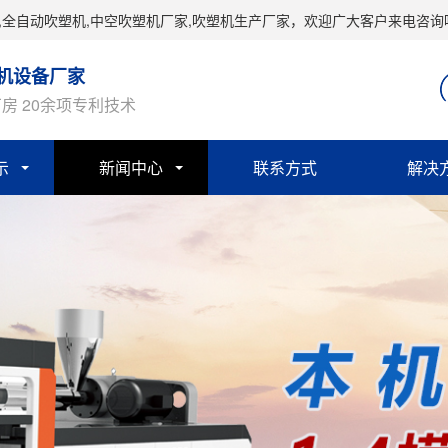
具,全自动吹塑机,中空吹塑机厂家,吹塑机生产厂家，欢迎广大客户来电咨
机设备厂家
产厂房 20余项专利技术
示
新闻中心
联系方式
解决