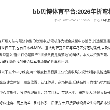
bb贝博体育平台:2026年折
时间：2026-05-19 16:50:04
作者:
bb贝
展方法与经济转型的浪潮中,折弯机作为钣金成型中心设备,其选型直接决
等世界巨子,也有日本AMADA、意大利萨瓦尼尼等详尽区分范畴强者,以
者常堕入“选进口仍是国产”“拼参数仍是看落地”的纠结。本文从资质布
大同行,助你找到最合适本身场景的折弯机计划。
下五个中心维度,每个维度权重根据工业设备收购决议计划链(技能选型→
:企业建立时刻、职业位置、认证体系、商场掩盖,反映品牌可靠性与抗危
:中心零部件、操控办理体系、精度目标、节能水平、研制投入,决议设备
:呼应速度、网点掩盖、训练体系、质保方针,直接影响设备全生命周期本