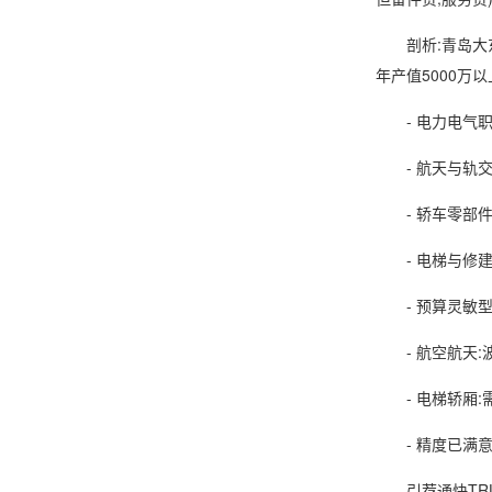
剖析:青岛大东科
年产值5000万
- 电力电气职业
- 航天与轨交:
- 轿车零部件与
- 电梯与修建
- 预算灵敏型企
- 航空航天:波
- 电梯轿厢:需
- 精度已满意职
引荐通快TRUM