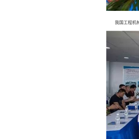
我国工程机械工