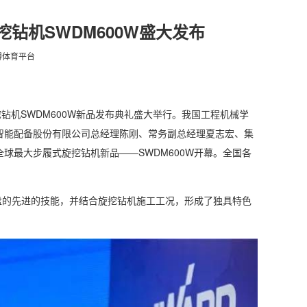
钻机SWDM600W盛大发布
博体育平台
机SWDM600W新品发布典礼盛大举行。我国工程机械学
智能配备股份有限公司总经理陈刚、常务副总经理夏志宏、集
球最大步履式旋挖钻机新品——SWDM600W开幕。全国各
盘的先进的技能，并结合旋挖钻机施工工况，形成了独具特色