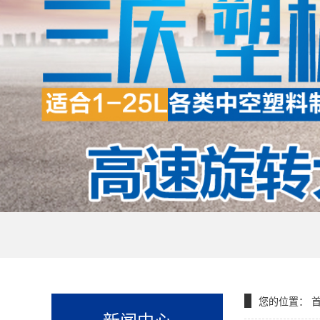
您的位置：
新闻中心