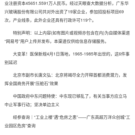
业注册资本45651.5591万人民币。经过天眼查大数据分析，广东华
兴玻璃股份有限公司共对外出资了19家企业，参加招投标项目69
次，产业线条，此外企业还具有行政许可119个。
特别声明：以上内容(如有图片或视频亦包含在内)为自媒体渠道
“网易号”用户上传并发布，本渠道仅供给信息存储服务。
大变革！医保新规4月1日落地，1965-1985年出世的，这6件事
别延迟
北京市副市长唐文弘：北京将竭尽全力开释首都消费潜力，发
挥全国商务开展“压舱石”效果
中国政府中东问题特使：中东现已够乱了，有关当事方应立马
中止军事行动；坚决单边主义
经参查询｜“工业上楼”遇“危房之患”——广东高超万洋众创城“工
业园区危房”查询