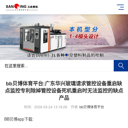
bb贝博体育平台:广东华兴玻璃请求管控设备重启缺
点监控专利除掉管控设备死机重启时无法监控的缺点
产品
时间：2026-03-24 13:18:28
作者:
bb贝博体育平台
BB贝博app下载: